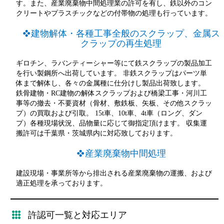
す。また、産業廃棄物中間処理業の許可を有し、鉄以外のコン
クリートやプラスチックなどの付帯物の処理も行っています。
建物解体・各種工事全般のスクラップ、金属ス
クラップの再生処理
ギロチン、ラバンティーシャー等にて鉄スクラップの製品加工
を行い製鋼所へ出荷しています。 非鉄スクラップはパーツ単
体まで解体し、各々の金属種に仕分けし製品出荷致します。
鉄骨建物・RC建物の解体スクラップおよび橋梁工事・河川工
事等の撤去・不要資材（骨材、敷鉄板、矢板、その他スクラッ
プ）の買取および引取。 15t車、10t車、4t車（ロング、ダン
プ）各種現場状況、品物量に応じて御指定頂けます。 収集運
搬許可は千葉県・茨城県内に対応致しております。
産業廃棄物中間処理
建設現場・事業所等から排出される産業廃棄物の運搬、および
適正処理を承っております。
許認可一覧と
対応エリア