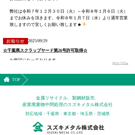
弊社は令和７年１２月３０日（火）～令和８年１月６日（火）
までお休みを頂きます。令和８年１月７日（水）より通常営業
致しますので宜しくお願い致します☻
2025/09/29
☆千葉県スクラップヤード第26号許可取得☆
お世話になっております。
PAGE TOP▲
弊社は令和７年９月２５日 千葉県金属スクラップヤード許可
を取得致しました。
TOP
今後ともどうぞ宜しくお願い致します。
金属リサイクル、製鋼材販売、
産業廃棄物中間処理のスズキメタル株式会社
2025/07/25
対応地域：千葉県・東京都・埼玉県・茨城県
２０２５年夏季お休みのご案内
いつも大変お世話になっております。